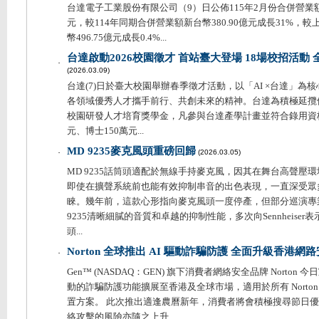
台達電子工業股份有限公司（9）日公佈115年2月份合併營業額為
元，較114年同期合併營業額新台幣380.90億元成長31%，
幣496.75億元成長0.4%...
台達啟動2026校園徵才 首站臺大登場 18場校招活動 
．
(2026.03.09)
台達(7)日於臺大校園舉辦春季徵才活動，以「AI ×台達」為
各領域優秀人才攜手前行、共創未來的精神。台達為積極延攬
校園研發人才培育獎學金，凡參與台達產學計畫並符合錄用資
元、博士150萬元...
MD 9235麥克風頭重磅回歸
．
(2026.03.05)
MD 9235話筒頭適配於無線手持麥克風，因其在舞台高聲壓
即使在擴聲系統前也能有效抑制串音的出色表現，一直深受眾
睞。幾年前，這款心形指向麥克風頭一度停產，但部分巡演專
9235清晰細膩的音質和卓越的抑制性能，多次向Sennheise
頭...
Norton 全球推出 AI 驅動詐騙防護 全面升級香港網
．
Gen™ (NASDAQ：GEN) 旗下消費者網絡安全品牌 Norton 
動的詐騙防護功能擴展至香港及全球市場，適用於所有 Norton 360
置方案。 此次推出適逢農曆新年，消費者將會積極搜尋節日
絡攻擊的風險亦隨之上升...