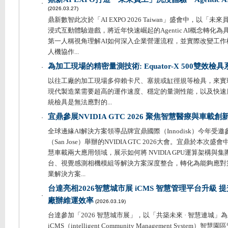
．
(2026.03.27)
鼎新數智此次於「AI EXPO 2026 Taiwan」盛會中，以「
浸式互動體驗遊戲，將近年快速崛起的Agentic AI概念轉化
第一人稱視角理解AI如何深入企業營運流程，並實際改變工
人機協作...
為加工現場的精密量測技術: Equator-X 500雙效檢具
．
以往工廠的加工現場多仰賴卡尺、塞規或缸徑規等檢具，來實
現代製造業需要超高的運作速度、穩定的量測性能，以及快速
統檢具是無法應對的...
宜鼎參展NVIDIA GTC 2026 聚焦智慧醫療與車載創
．
全球邊緣AI解決方案領導品牌宜鼎國際（Innodisk）今年受
（San Jose）舉辦的NVIDIA GTC 2026大會。宜鼎於本
慧車載兩大應用領域，展示如何將 NVIDIA GPU運算架構與
台、視覺感測相機模組等解決方案深度整合，轉化為能夠應對
業解決方案...
台達亮相2026智慧城市展 iCMS 智慧管理平台升級
．
廠辦維運效率
(2026.03.19)
台達參加「2026 智慧城市展」，以「共築未來 · 智慧連城」
iCMS（intelligent Community Management Syste