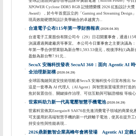
全球記憶體與儲存領導品牌SP廣穎電通（Silicon Power）
XPOWER Cyclone DDR5 RGB 記憶體榮獲 2026 紅點設計大獎（Re
Award），於今年首度設立的「Gaming and Streaming De
現高效能硬體與設計美學融合的卓越實力...
台達電子公布115年第一季財務報表
．
(2026.04.30)
台達電子工業股份有限公司今（29）日召開董事會，通過11
決議通過興建廠房等事宜。 本公司今日董事會之主要決議為： -
年第一季合併營業額為新台幣1,593.53億元，稅後淨利(1)為新台
盈餘為新台幣7.91元...
SecuX 安瀚科技發表 SecuAI 360：面向 Agentic 
．
全治理新架構
(2026.04.29)
全球區塊鏈與資安技術領航者SecuX 安瀚科技今日宣布推出 Secu
這是一套專為 AI 代理人（AI Agent）與智慧裝置場景所打
焦於裝置信任、關鍵操作治理、可信互動與可驗證稽核 等核心需求
世索科助力新一代高電壓智慧手機電池
．
(2026.04.29)
世索科宣佈其Energain® SA076在先進消費電子領域的商
可支援用於高端智慧手機的新一代鋰離子電池，使其在提升工
持安全性與性能表現...
2026鼎新數智企業高峰年會將登場 Agentic AI 定
．