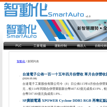
v1.0
PLC
工業電腦
運動控制
機器人
自動化
智動化
/ 新聞列表
台達電子公佈一百一十五年四月份營收 單月合併營收新台
．
(2026.05.08)
台達電子工業股份有限公司今（8）日公佈115年4月份合併營業額
元，較114年同期合併營業額新台幣407.82億元成長43.9%
台幣597.80億元負成長1.8%...
SP廣穎電通 XPOWER Cyclone DDR5 RGB 再奪
．