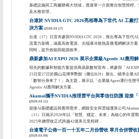
基礎設施與工商廠辦兩大領域，透過單一介面整合智慧燈桿、
及水務管理...
台達於 NVIDIA GTC 2026亮相專為下世代 AI 工廠打造
．
決方案
(2026.03.17)
台達（17）日宣布參與NVIDIA GTC 2026，推出專為下世代AI
流電力架構，涵蓋高效電源、尖端液冷散熱及微電網解決方案
同時，提升效能與能源效率...
鼎新參加AI EXPO 2026 展示企業級Agentic AI應
．
領先的數據和智能方案提供商鼎新數智宣布，將參與「AI EXPO 20
25日至27日於圓山花博爭艷館（攤位B29）展出。瞄準企業A
「數智分身來了！」為主題，展示以「企業級Agent運行生態
Agentic AI應用解決方案...
Akamai攜手NVIDIA推理雲平台與零信任防護 迎
．
(2026.03.11)
迎接AI基礎建設與應用需求，網路安全與雲端運算公司Akamai Tec
（11）日揭示2026年以「智慧、穩定、未來」為核心的年度
2025年總營收正式跨越42億美元里程碑...
台達電子公佈一百一十五年二月份營收 單月合併營收新台
．
(2026.03.09)