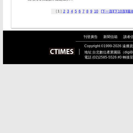
[
1
]
2
3
4
5
6
7
8
9
10
[下一頁]
[下10頁]
[最
刊登廣告
新聞信箱
讀者
｜
｜
Copyright ©1999-202
︱
地址:台北數位產業園區（digiBl
電話 (02)2585-5526 #0 轉接至總