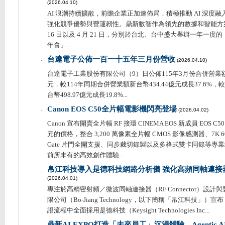
(2026.04.10)
AI 浪潮持續擴散，前瞻企業正加速佈局，積極推動 AI 深度
強化競爭優勢與營運韌性。鼎新數智作為領先的數據和智能方案
16 日以及 4 月 21 日，分別於台北、台中盛大舉辦一年一度的
年會」...
台達電子公佈一百一十五年三月份營收
．
(2026.04.10)
台達電子工業股份有限公司（9）日公佈115年3月份合併營業額為
元，較114年同期合併營業額新台幣434.44億元成長37.6%
台幣498.97億元成長19.8%...
Canon EOS C50全片幅電影機閃亮登場
．
(2026.04.02)
Canon 宣布開賣全片幅 RF 接環 CINEMA EOS 新成員 EOS C
元的價格，整合 3,200 萬像素全片幅 CMOS 影像感測器、7K 60
Gate 片門全開支援、同步裁切錄製以及多格式雙卡同錄等專
前所未有的高效創作體驗...
帛江科技導入是德科技網路分析儀 強化高頻同軸連接
．
(2026.04.01)
專注於高精密射頻／微波同軸連接器（RF Connector）設
限公司（Bo-Jiang Technology，以下簡稱「帛江科技」
證流程中全面採用是德科技（Keysight Technologies Inc...
鼎新AI EXPO打造「未來員工」沉浸體驗 Agentic