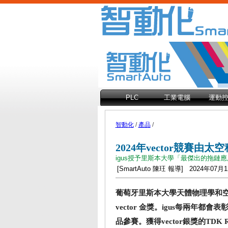
PLC
工業電腦
運動
智動化
/
產品
/
2024年vector競賽由
igus授予里斯本大學「最傑出的拖鏈
[SmartAuto 陳玨 報導] 2024年07
葡萄牙里斯本大學天體物理學和空間科
vector 金獎。igus每兩年都會
品參賽。獲得vector銀獎的TDK 