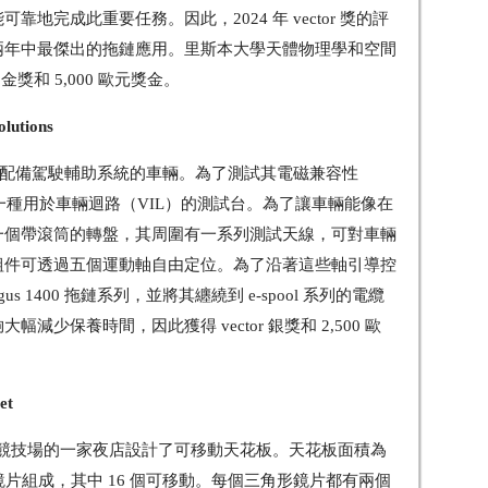
地完成此重要任務。因此，2024 年 vector 獎的評
兩年中最傑出的拖鏈應用。里斯本大學天體物理學和空間
r 金獎和 5,000 歐元獎金。
utions
程技術用於配備駕駛輔助系統的車輛。為了測試其電磁兼容性
一種用於車輛迴路（VIL）的測試台。為了讓車輛能像在
一個帶滾筒的轉盤，其周圍有一系列測試天線，可對車輛
組件可透過五個運動軸自由定位。為了沿著這些軸引導控
 1400 拖鏈系列，並將其纏繞到 e-spool 系列的電纜
少保養時間，因此獲得 vector 銀獎和 2,500 歐
et
巴黎雅高競技場的一家夜店設計了可移動天花板。天花板面積為
角形的鏡片組成，其中 16 個可移動。每個三角形鏡片都有兩個