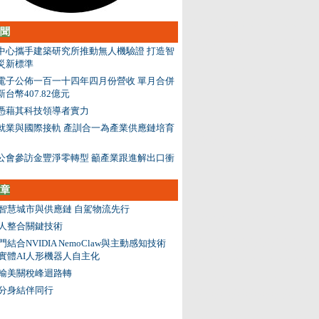
聞
中心攜手建築研究所推動無人機驗證 打造智
災新標準
電子公佈一百一十四年四月份營收 單月合併
台幣407.82億元
憑藉其科技領導者實力
就業與國際接軌 產訓合一為產業供應鏈培育
公會參訪金豐淨零轉型 籲產業跟進解出口衝
章
智慧城市與供應鏈 自駕物流先行
人整合關鍵技術
門結合NVIDIA NemoClaw與主動感知技術
實體AI人形機器人自主化
輸美關稅峰迴路轉
分身結伴同行