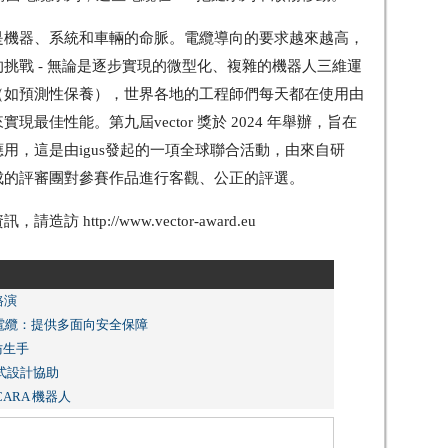
是機器、系統和車輛的命脈。電纜導向的要求越來越高，
挑戰 - 無論是逐步實現的微型化、複雜的機器人三維運
（如預測性保養），世界各地的工程師們每天都在使用由
實現最佳性能。第九屆vector 獎於 2024 年舉辦，旨在
用，這是由igus發起的一項全球聯合活動，由來自研
成的評審團對參賽作品進行客觀、公正的評選。
http://www.vector-award.eu
路演
x 耐彎曲電纜：提供多面向安全保障
仿生手
程式設計協助
CARA 機器人