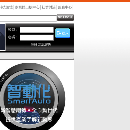
科技論壇
│
多媒體出版中心
│
社群討論
│
服務中心
│
帳號：
密碼：
註冊
忘記密碼