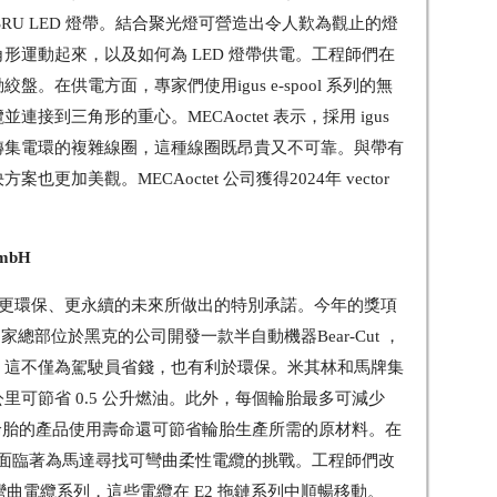
RU LED 燈帶。結合聚光燈可營造出令人歎為觀止的燈
形運動起來，以及如何為 LED 燈帶供電。工程師們在
。在供電方面，專家們使用igus e-spool 系列的無
接到三角形的重心。MECAoctet 表示，採用 igus
轉集電環的複雜線圈，這種線圈既昂貴又不可靠。與帶有
更加美觀。MECAoctet 公司獲得2024年 vector
GmbH
彰對更環保、更永續的未來所做出的特別承諾。今年的獎項
 獲得，這家總部位於黑克的公司開發一款半自動機器Bear-Cut ，
。這不僅為駕駛員省錢，也有利於環保。米其林和馬牌集
里可節省 0.5 公升燃油。此外，每個輪胎最多可減少
長輪胎的產品使用壽命還可節省輪胎生產所需的原材料。在
ines 面臨著為馬達尋找可彎曲柔性電纜的挑戰。工程師們改
ex 耐彎曲電纜系列，這些電纜在 E2 拖鏈系列中順暢移動。