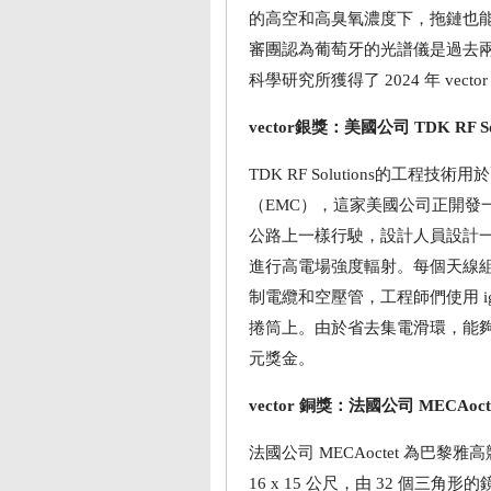
的高空和高臭氧濃度下，拖鏈也能可靠
審團認為葡萄牙的光譜儀是過去
科學研究所獲得了 2024 年 vecto
vector銀獎：美國公司 TDK RF Sol
TDK RF Solutions的工
（EMC），這家美國公司正開發
公路上一樣行駛，設計人員設計
進行高電場強度輻射。每個天線
制電纜和空壓管，工程師們使用 igus
捲筒上。由於省去集電滑環，能夠大幅減
元獎金。
vector 銅獎：法國公司 MECAoct
法國公司 MECAoctet 為
16 x 15 公尺，由 32 個三