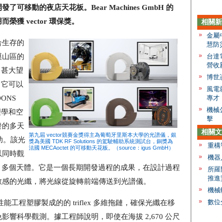
司開發了可移動的夜店天花板。Bear Machines GmbH 的
獲 vector 環保獎。
相關新
»
金屬
合生存的
慧防
»
台達
漠山區的
營收新
 甚大望
»
博世
，它可以
»
風電
專才
ONS
»
機械
理學和空
擊
發的多天
相關文
第九屆 vector競賽金獎得主為葡萄牙里斯本大學的光譜儀，銀
助。該光
獎為美國 TDK RF Solutions 的駕駛輔助系統測試台，銅獎為
»
重構
法國 MECAoctet 的可移動天花板。（source：igus GmbH）
以同時觀
»
機器
00 多個天體。它是一個長期開發過程的成果，在設計過程
»
所羅
推進
敏感的光纖，將光線從旋轉前端傳送到光譜儀。
»
機械
»
數位
性能工程塑膠製成的的 triflex 多維拖鏈，確保光纖在移
響科學觀測。據工程師說明，即使在海拔 2,670 公尺