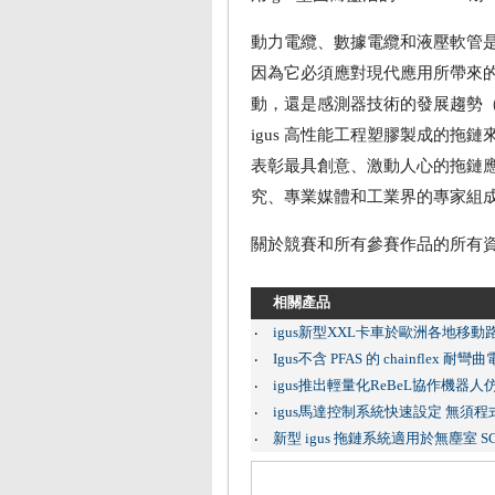
動力電纜、數據電纜和液壓軟管
因為它必須應對現代應用所帶來的
動，還是感測器技術的發展趨勢
igus 高性能工程塑膠製成的拖鏈來
表彰最具創意、激動人心的拖鏈應
究、專業媒體和工業界的專家組
關於競賽和所有參賽作品的所有資訊，請造訪 
相關產品
igus新型XXL卡車於歐洲各地移動
‧
Igus不含 PFAS 的 chainfle
‧
igus推出輕量化ReBeL協作機器人
‧
igus馬達控制系統快速設定 無須
‧
新型 igus 拖鏈系統適用於無塵室 S
‧