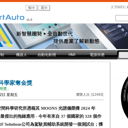
|
CTIMES
│
v1.0
控制
機器人
自動化軟體
HMI
電源供應
太空科學家奪金獎
應用獎」
月12日 星期五
瀏覽人次: [12493]
學研究所憑藉其 MOONS 光譜儀榮獲 2024 年
表彰最傑出的拖鏈應用 - 今年有來自 37 個國家的 328 個作
RF Solutions公司為駕駛員輔助系統開發一個測試台；獲