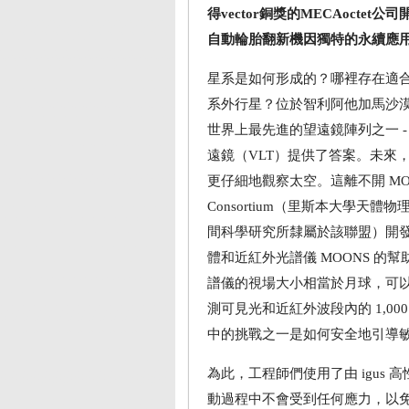
得vector銅獎的MECAoctet公
自動輪胎翻新機因獨特的永續應用而榮
星系是如何形成的？哪裡存在適
系外行星？位於智利阿他加馬沙
世界上最先進的望遠鏡陣列之一 -
遠鏡（VLT）提供了答案。未來
更仔細地觀察太空。這離不開 MO
Consortium（里斯本大學天體物
間科學研究所隸屬於該聯盟）開
體和近紅外光譜儀 MOONS 的幫
譜儀的視場大小相當於月球，可
測可見光和近紅外波段內的 1,0
中的挑戰之一是如何安全地引導
為此，工程師們使用了由 igus 高
動過程中不會受到任何應力，以免影