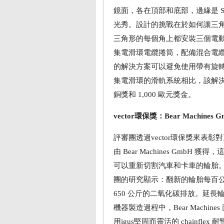
鏡面，各在頂部和底部，邊緣是 S
光秀。設計的挑戰在於如何讓三角
三角形的每個角上都安裝三個電動絞盤
集電滑環電纜捲筒，配備混合電纜並連
的解決方案可以避免使用帶有旋
集電滑環的滑軌系統相比，該解決方案也
銅獎和 1,000 歐元獎金。
vector環保獎：Bear Machines 
評審團透過vector環保獎來表
由 Bear Machines GmbH
可以重新切割汽車和卡車的輪胎
團的研究顯示：翻新的輪胎每百公
650 公斤的二氧化碳排放。延
機器製造過程中，Bear Mach
用igus堅固而靈活的 chainfl