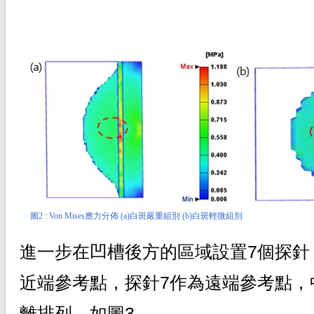
圖2 : Von Mises應力分佈 (a)白斑嚴重組別 (b)白斑輕微組別
進一步在凹槽後方的區域設置7個探針
近端參考點，探針7作為遠端參考點，
離排列，如圖3。