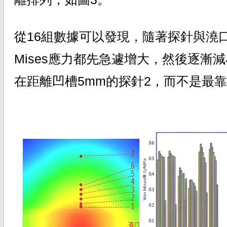
從16組數據可以發現，隨著探針與澆口
Mises應力都先急遽增大，然後逐漸
在距離凹槽5mm的探針2，而不是最