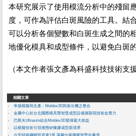
本研究展示了使用模流分析中的殘留
度，可作為評估白斑風險的工具。結
可以分析各個變數和白斑生成之間的
地優化模具和成型條件，以避免白斑
（本文作者張文彥為科盛科技技術支
相關文章
串接模擬與生產：Moldex3D與射出機之整合
‧
金屬中心於台北國際模具暨智慧成型設備展顯現技術金實力
‧
巴斯夫Ultrasim結合Moldex3D發揮最大效益
‧
以模擬技術引領液態矽橡膠成型新境界
‧
台安特殊鋼鐵投資逾1億 落腳台南擴建智慧化廠房
‧