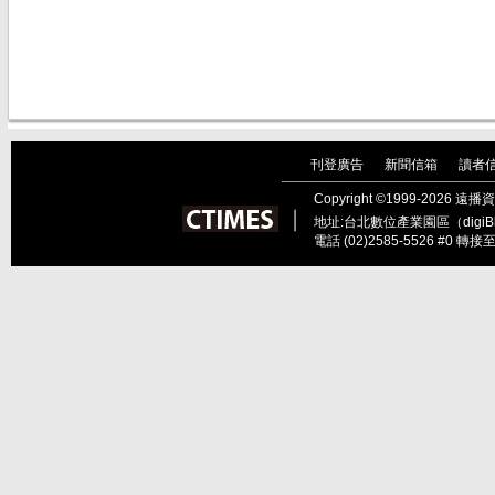
刊登廣告
新聞信箱
讀者
｜
｜
Copyright ©1999-202
︱
地址:台北數位產業園區（digiBl
電話 (02)2585-5526 #0 轉接至總