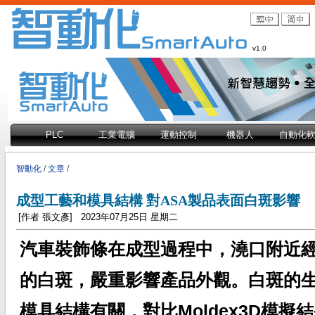
v1.0
PLC
工業電腦
運動控制
機器人
自動化
智動化
/
文章
/
成型工藝和模具結構 對ASA製品表面白斑影響
[作者 張文彥] 2023年07月25日 星期二
汽車裝飾條在成型過程中，澆口附近
的白斑，嚴重影響產品外觀。白斑的
模具結構有關，對比Moldex3D模擬