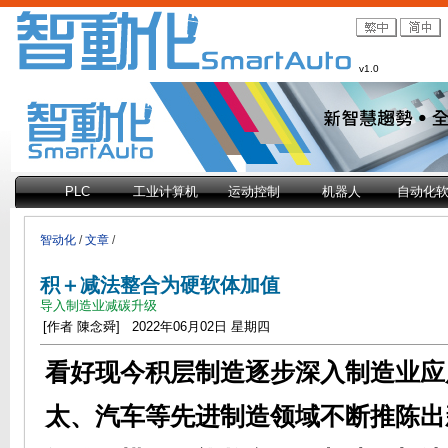
v1.0
PLC
工业计算机
运动控制
机器人
自动化
智动化
/
文章
/
积＋减法整合为硬软体加值
导入制造业减碳升级
[作者 陳念舜] 2022年06月02日 星期四
看好现今积层制造逐步深入制造业应
太、汽车等先进制造领域不断推陈出