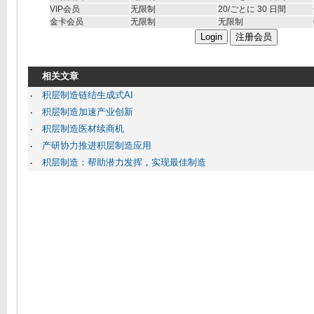
VIP
会员
无限制
20
/ごとに 30 日間
金卡会员
无限制
无限制
Login
注册会员
相关文章
积层制造链结生成式AI
‧
积层制造加速产业创新
‧
积层制造医材续商机
‧
产研协力推进积层制造应用
‧
积层制造：帮助潜力发挥，实现最佳制造
‧