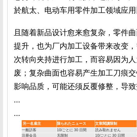
於航太、电动车用零件加工领域应用
且随着新品设计愈来愈复杂，零件曲
提升，也为厂内加工设备带来改变，
次转向夹持进行加工，而容易因为人
废；复杂曲面也容易产生加工刀痕交
影响品质，可能还须反覆修整，导致
...
...
另一名雇主
限られたニュース
文章閱讀限制
一般訪客
10
/ごとに 30 日間
読み取れません
注册会员
无限制
10
/ごとに 30 日間