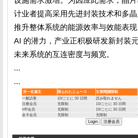
设施需求激增。为因应此需求，晶片
计业者提高采用先进封装技术和多晶
推升整体系统的能源效率与效能表现
AI 的潜力，产业正积极研发新封装
未来系统的互连密度与频宽。
...
...
另一名雇主
限られたニュース
文章閱讀限制
一般訪客
10
/ごとに 30 日間
読み取れません
注册会员
无限制
10
/ごとに 30 日間
VIP
会员
无限制
20
/ごとに 30 日間
金卡会员
无限制
无限制
Login
注册会员