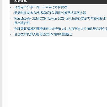
相关文章
台达电子公布一百一十五年七月份营收
‧
新唐科技发布 NAU83G60YG 新世代智慧功率放大器
‧
Renishaw於 SEMICON Taiwan 2026 展示先进位置反??与
‧
度与稳定性
全球最权威国际珊瑚礁研讨会登场 台达为首家主办专场讲座台湾企
‧
台达技术长郭大维 获选第35 届中研院院士
‧